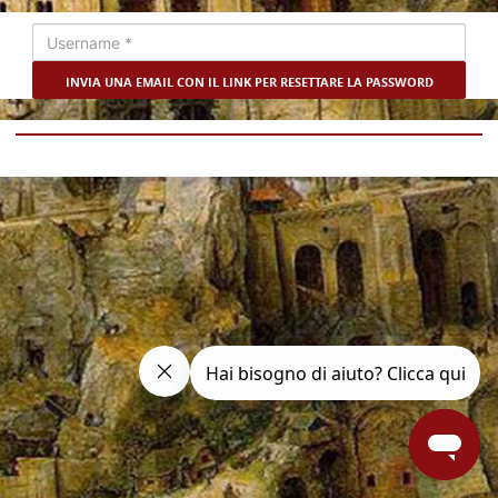
input
forgot
password